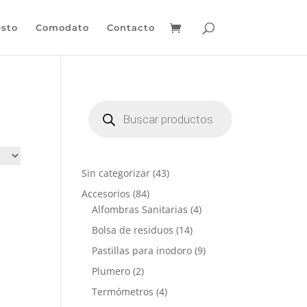
sto
Comodato
Contacto
Búsqueda
de
productos
4
Sin categorizar
43
3
8
Accesorios
84
p
4
4
Alfombras Sanitarias
4
r
p
p
1
Bolsa de residuos
14
o
r
r
4
9
Pastillas para inodoro
9
d
o
o
p
p
u
2
Plumero
2
d
d
r
r
c
p
u
u
4
Termómetros
4
o
o
t
r
c
c
p