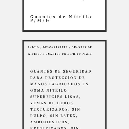
Guantes de Nitrilo
P/M/G
INICIO
/
DESCARTABLES
/
GUANTES DE
NITRILO
/ GUANTES DE NITRILO P/M/G
GUANTES DE SEGURIDAD
PARA PROTECCIÓN DE
MANOS FABRICADOS EN
GOMA NITRILO,
SUPERFICIES LISAS,
YEMAS DE DEDOS
TEXTURIZADOS, SIN
PULPO, SIN LÁTEX,
AMBIDIESTROS,
RECTIFICADOS, SIN