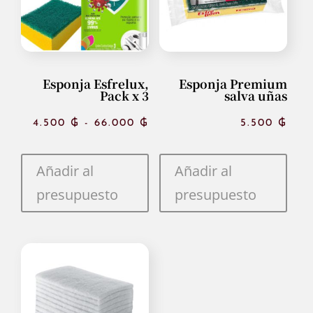
Esponja Esfrelux,
Esponja Premium
Pack x 3
salva uñas
Rango
4.500
₲
-
66.000
₲
5.500
₲
de
Añadir al
Añadir al
precios:
presupuesto
presupuesto
desde
4.500 ₲
hasta