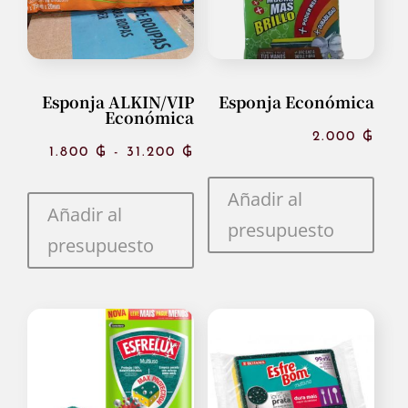
Esponja ALKIN/VIP
Esponja Económica
Económica
2.000
₲
Rango
1.800
₲
-
31.200
₲
de
Añadir al
Añadir al
presupuesto
precios:
presupuesto
desde
1.800 ₲
hasta
31.200 ₲