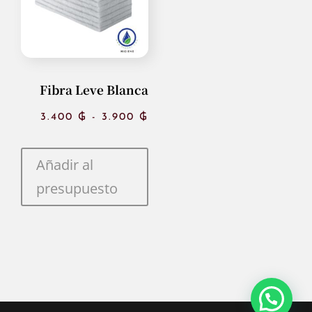
66.000 ₲
Fibra Leve Blanca
Rango
3.400
₲
-
3.900
₲
de
Añadir al
precios:
presupuesto
desde
3.400 ₲
hasta
3.900 ₲