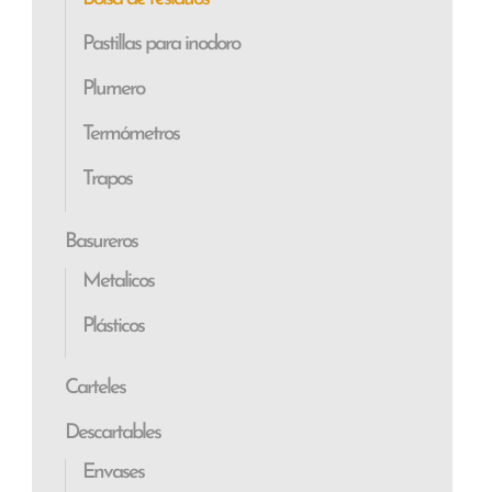
Pastillas para inodoro
Plumero
Termómetros
Trapos
Basureros
Metalicos
Plásticos
Carteles
Descartables
Envases