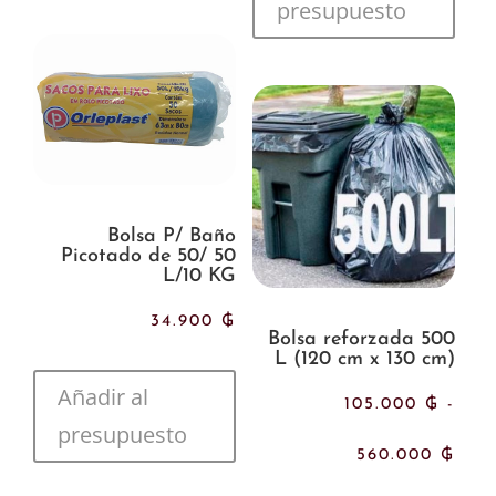
presupuesto
des
45.
hast
270
Bolsa P/ Baño
Picotado de 50/ 50
L/10 KG
34.900
₲
Bolsa reforzada 500
L (120 cm x 130 cm)
Añadir al
105.000
₲
-
presupuesto
Ran
560.000
₲