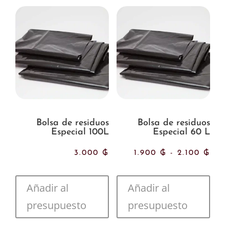
8.250 ₲
hasta
20.100 ₲
Bolsa de residuos
Bolsa de residuos
Especial 100L
Especial 60 L
Ran
3.000
₲
1.900
₲
-
2.100
₲
de
Añadir al
Añadir al
prec
presupuesto
presupuesto
des