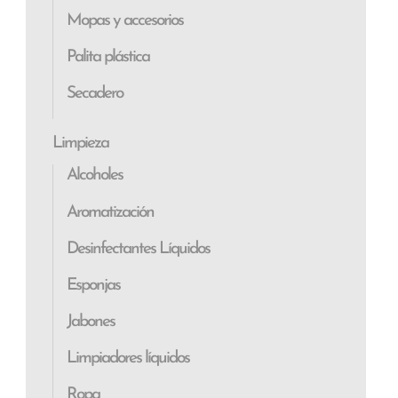
Mopas y accesorios
Palita plástica
Secadero
Limpieza
Alcoholes
Aromatización
Desinfectantes Líquidos
Esponjas
Jabones
Limpiadores líquidos
Ropa