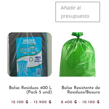
de
Añadir al
prec
presupuesto
des
105
hast
560
Bolsa Residuos 400 L
Bolsa Resistente de
(Pack 5 und)
Residuos/Basura
Rango
Ran
12.100
₲
-
15.900
₲
8.400
₲
-
10.100
₲