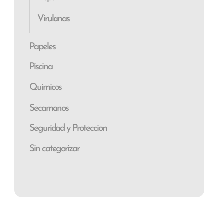
Virulanas
Papeles
Piscina
Químicos
Secamanos
Seguridad y Proteccion
Sin categorizar