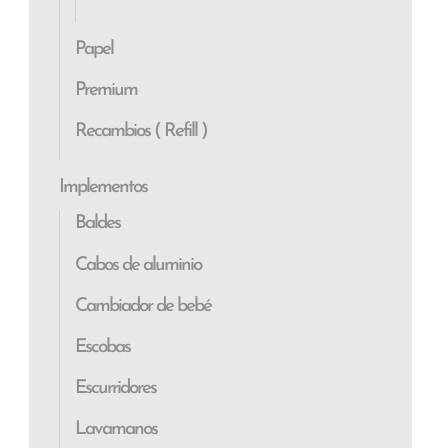
Papel
Premium
Recambios ( Refill )
Implementos
Baldes
Cabos de aluminio
Cambiador de bebé
Escobas
Escurridores
Lavamanos