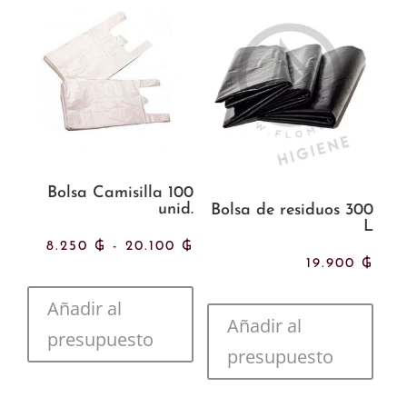
Bolsa Camisilla 100
unid.
Bolsa de residuos 300
L
Rango
8.250
₲
-
20.100
₲
19.900
₲
de
Añadir al
Añadir al
precios:
presupuesto
presupuesto
desde