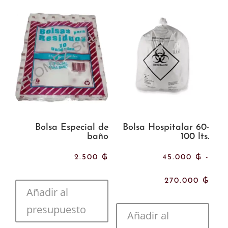
1.90
hast
2.10
Bolsa Especial de
Bolsa Hospitalar 60-
baño
100 lts.
2.500
₲
45.000
₲
-
Ran
270.000
₲
Añadir al
de
presupuesto
Añadir al
prec