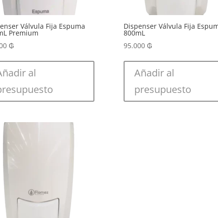
enser Válvula Fija Espuma
Dispenser Válvula Fija Espu
mL Premium
800mL
000
₲
95.000
₲
Añadir al
Añadir al
presupuesto
presupuesto