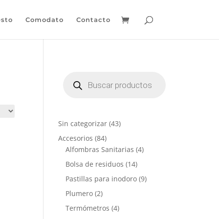
sto
Comodato
Contacto
Búsqueda
de
productos
4
Sin categorizar
43
3
8
Accesorios
84
p
4
4
Alfombras Sanitarias
4
r
p
p
1
Bolsa de residuos
14
o
r
r
4
9
Pastillas para inodoro
9
d
o
o
p
p
u
2
Plumero
2
d
d
r
r
c
p
u
u
4
Termómetros
4
o
o
t
r
c
c
p