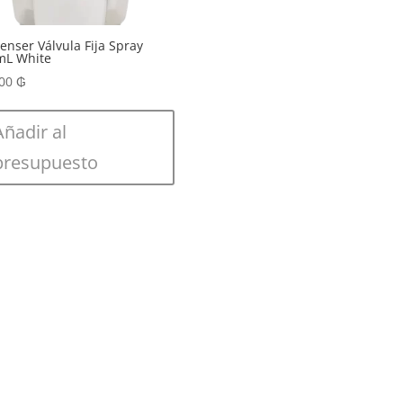
enser Válvula Fija Spray
mL White
000
₲
Añadir al
presupuesto