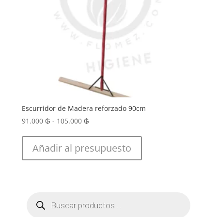
Escurridor de Madera reforzado 90cm
Rango
91.000
₲
-
105.000
₲
de
precios:
Añadir al presupuesto
desde
91.000 ₲
hasta
105.000 ₲
Búsqueda
de
productos