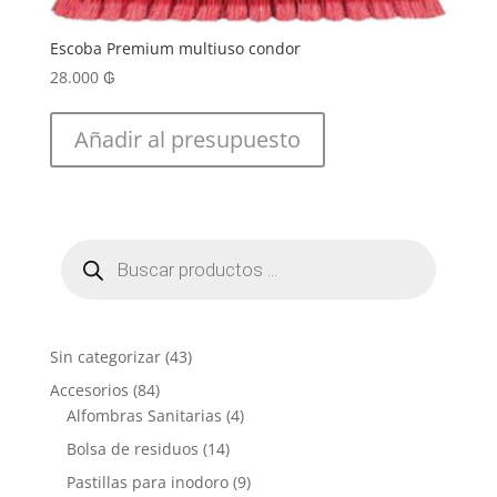
Escoba Premium multiuso condor
28.000
₲
Añadir al presupuesto
Búsqueda
de
productos
4
Sin categorizar
43
3
8
Accesorios
84
p
4
4
Alfombras Sanitarias
4
r
p
p
1
Bolsa de residuos
14
o
r
r
4
9
Pastillas para inodoro
9
d
o
o