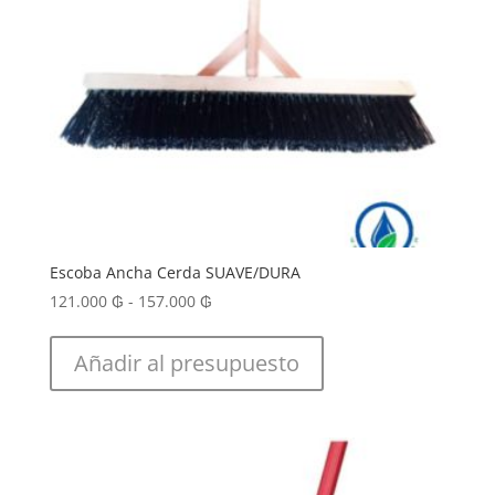
Escoba Ancha Cerda SUAVE/DURA
Rango
121.000
₲
-
157.000
₲
de
precios:
Añadir al presupuesto
desde
121.000 ₲
hasta
157.000 ₲