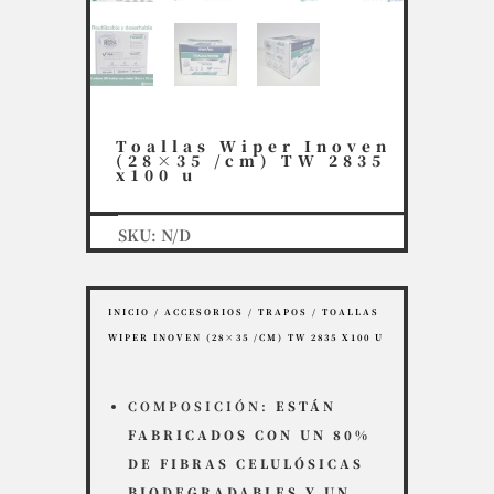
Toallas Wiper Inoven
(28×35 /cm) TW 2835
x100 u
SKU:
N/D
INICIO
/
ACCESORIOS
/
TRAPOS
/ TOALLAS
WIPER INOVEN (28×35 /CM) TW 2835 X100 U
COMPOSICIÓN:
ESTÁN
FABRICADOS CON UN 80%
DE FIBRAS CELULÓSICAS
BIODEGRADABLES Y UN