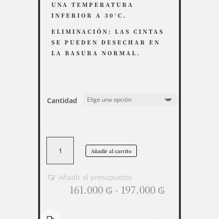
UNA TEMPERATURA
INFERIOR A 30°C.
ELIMINACIÓN: LAS CINTAS
SE PUEDEN DESECHAR EN
LA BASURA NORMAL.
Cantidad
Tiras
Añadir al carrito
de
pH.
Merck
Añadir al presupuesto
Rango
.
161.000
₲
-
197.000
₲
de
100
precios:
tiras.