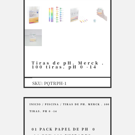
Tiras de pH. Merck .
100 tiras. pH 0 -14
SKU:
PQTRPH-1
INICIO
/
PISCINA
/ TIRAS DE PH. MERCK . 100
TIRAS. PH 0 -14
01 PACK PAPEL DE PH 0