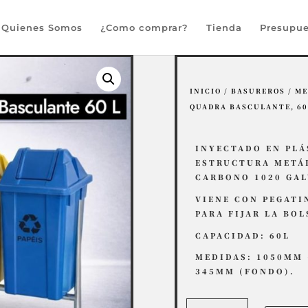
Búsqueda
de
Quienes Somos
¿Como comprar?
Tienda
Presupue
productos
INICIO
/
BASUREROS
/
ME
QUADRA BASCULANTE, 60
INYECTADO EN PLÁ
ESTRUCTURA METÁL
CARBONO 1020 GA
VIENE CON PEGATI
PARA FIJAR LA BO
CAPACIDAD: 60L
MEDIDAS: 1050MM 
345MM (FONDO).
Soporte