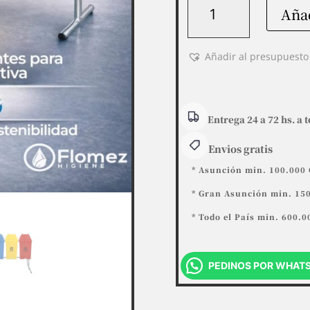
Añad
Set
x
4,
Añadir al presupuesto
Basureros
Quadra
Basculante,
60
Entrega 24 a 72 hs. a t
L
cantidad
Envios gratis
* Asunción min. 100.000 
* Gran Asunción min. 150
* Todo el País min. 600.0
PEDINOS POR WHAT