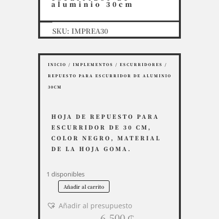
aluminio 30cm
SKU:
IMPREA30
INICIO
/
IMPLEMENTOS
/
ESCURRIDORES
/
REPUESTO PARA ESCURRIDOR DE ALUMINIO
30CM
HOJA DE REPUESTO PARA
ESCURRIDOR DE 30 CM,
COLOR NEGRO, MATERIAL
DE LA HOJA GOMA.
1 disponibles
Añadir al carrito
Repuesto
para
Añadir al presupuesto
escurridor
6.500
₲