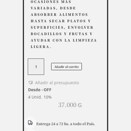
OCASIONES MÁS
VARIADAS, DESDE
ABSORBER ALIMENTOS
HASTA SECAR PLATOS Y
SUPERFICIES, ENVOLVER
BOCADILLOS Y FRUTAS Y
AYUDAR CON LA LIMPIEZA
LIGERA.
Papel
Añadir al carrito
Toalla
Multiuso
Pratic
Añadir al presupuesto
Casa
Desde -
OFF
x3.
4 Unid.
10%
cantidad
37.000
₲
Entrega 24 a 72 hs. a todo el País.