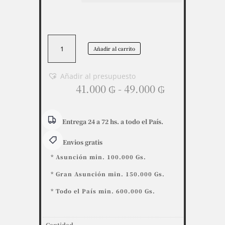
Palita
Añadir al carrito
Replegable
mango
alto
Añadir al presupuesto
Rango
cantidad
41.000
₲
-
49.000
₲
de
precios:
desde
Entrega 24 a 72 hs. a todo el País.
41.000 ₲
Envios gratis
hasta
49.000 ₲
* Asunción min. 100.000 Gs.
* Gran Asunción min. 150.000 Gs.
* Todo el País min. 600.000 Gs.
Cantidad