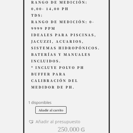
RANGO DE MEDICIÓN:
0,00- 14,00 PH
TDS:
RANGO DE MEDICIÓN: 0-
9999 PPM
IDEALES PARA PISCINAS,
JACUZZI, ACUARIOS,
SISTEMAS HIDROPÓNICOS.
BATERÍAS Y MANUALES
INCLUIDOS.
* INCLUYE POLVO PH
BUFFER PARA
CALIBRACIÓN DEL
MEDIDOR DE PH.
1 disponibles
Añadir al carrito
Kit
Medidor
Añadir al presupuesto
de
250.000
₲