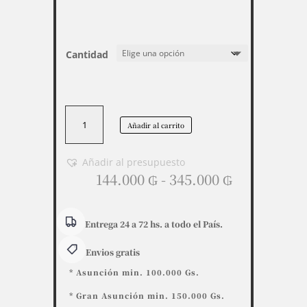
Cantidad
Kits
Añadir al carrito
100
unidades.
(50
Añadir al presupuesto
Rango
un.
144.000
₲
-
345.000
₲
de
Jaboncito+50
precios:
un.
desde
Shampoo)
Entrega 24 a 72 hs. a todo el País.
144.000 ₲
2x1
Envios gratis
hasta
Hotel
345.000 ₲
Motel
* Asunción min. 100.000 Gs.
Posadas
* Gran Asunción min. 150.000 Gs.
cantidad