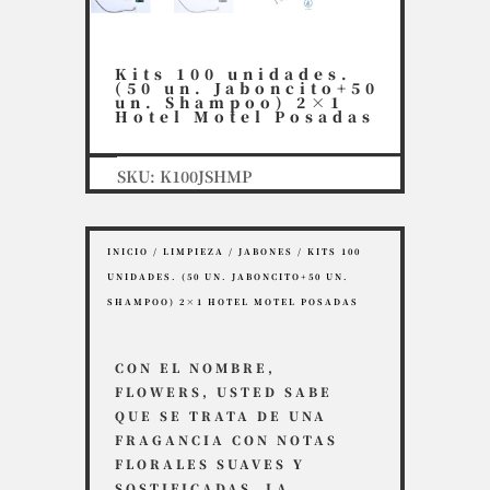
Kits 100 unidades.
(50 un. Jaboncito+50
un. Shampoo) 2×1
Hotel Motel Posadas
SKU:
K100JSHMP
INICIO
/
LIMPIEZA
/
JABONES
/ KITS 100
UNIDADES. (50 UN. JABONCITO+50 UN.
SHAMPOO) 2×1 HOTEL MOTEL POSADAS
CON EL NOMBRE,
FLOWERS, USTED SABE
QUE SE TRATA DE UNA
FRAGANCIA CON NOTAS
FLORALES SUAVES Y
SOSTIFICADAS. LA