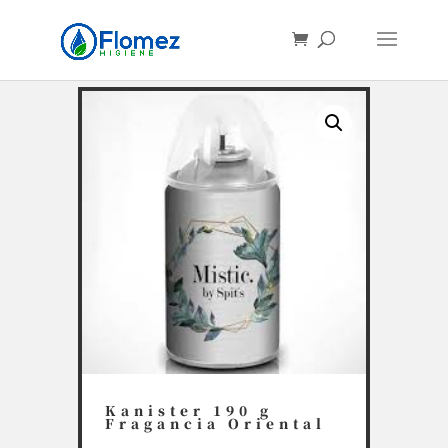
Búsqueda
de
productos
Kanister 190 g
Fragancia Oriental