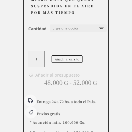
SUSPENDIDA EN EL AIRE
POR MÁS TIEMPO
Cantidad
Kanister
Añadir al carrito
190
g
Fragancia
Añadir al presupuesto
Rango
Oriental
48.000
₲
-
52.000
₲
de
cantidad
precios:
desde
Entrega 24 a 72 hs. a todo el País.
48.000 ₲
Envios gratis
hasta
52.000 ₲
* Asunción min. 100.000 Gs.