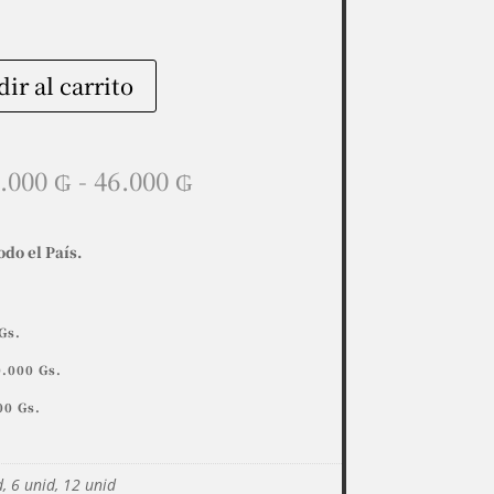
ir al carrito
Rango
.000
₲
-
46.000
₲
de
precios:
desde
odo el País.
42.000 ₲
hasta
46.000 ₲
Gs.
.000 Gs.
00 Gs.
, 6 unid, 12 unid