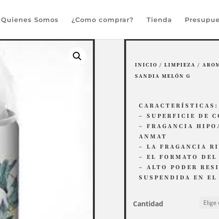
Búsqueda
de
Quienes Somos
¿Como comprar?
Tienda
Presupue
productos
INICIO
/
LIMPIEZA
/
ARO
SANDIA MELÓN G
CARACTERÍSTICAS:
– SUPERFICIE DE 
– FRAGANCIA HIPO
ANMAT
– LA FRAGANCIA R
– EL FORMATO DEL
– ALTO PODER RES
SUSPENDIDA EN EL
Cantidad