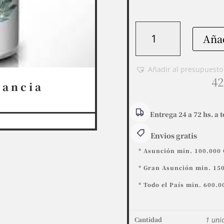
Kanister
Añad
190
g
fragancia
Añadir al presupuesto
Sandia
42
gancia
Melón
G
cantidad
Entrega 24 a 72 hs. a t
Envios gratis
* Asunción min. 100.000 
* Gran Asunción min. 150
* Todo el País min. 600.0
Cantidad
1 unid