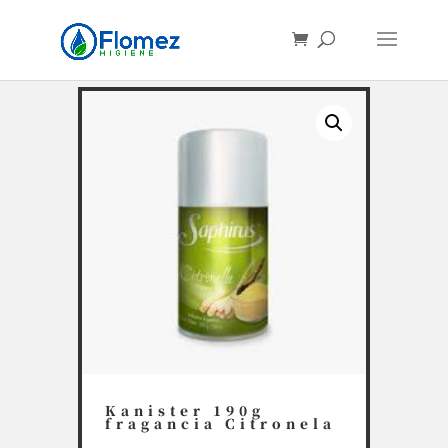
Búsqueda
de
productos
Kanister 190g
fragancia Citronela