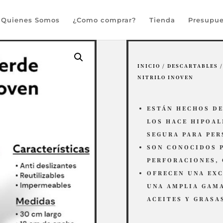
Búsqueda
de
Quienes Somos
¿Como comprar?
Tienda
Presupue
productos
INICIO
/
DESCARTABLES
NITRILO INOVEN
ESTÁN HECHOS DE
LOS HACE HIPOAL
SEGURA PARA PER
SON CONOCIDOS P
PERFORACIONES, 
OFRECEN UNA EX
UNA AMPLIA GAM
ACEITES Y GRASA