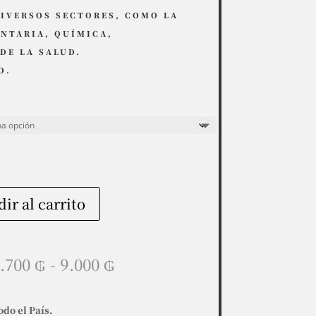
DIVERSOS SECTORES, COMO LA
NTARIA, QUÍMICA,
DE LA SALUD.
O.
ir al carrito
Rango
.700
₲
-
9.000
₲
de
precios:
desde
odo el País.