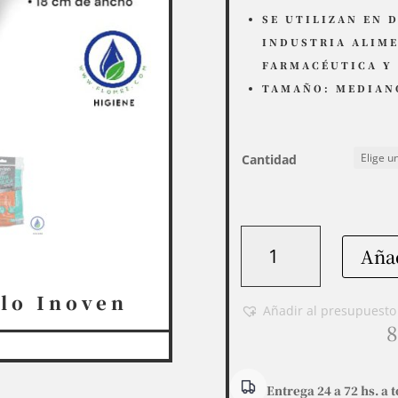
SE UTILIZAN EN 
INDUSTRIA ALIME
FARMACÉUTICA Y 
TAMAÑO: MEDIAN
Cantidad
Guante
Añad
Verde
Nitrilo
Inoven
ilo Inoven
Añadir al presupuesto
cantidad
8
Entrega 24 a 72 hs. a t