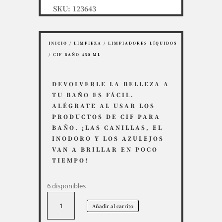
SKU:
123643
INICIO
/
LIMPIEZA
/
LIMPIADORES LÍQUIDOS
/ CIF BAÑO 450 ML
DEVOLVERLE LA BELLEZA A
TU BAÑO ES FÁCIL.
ALÉGRATE AL USAR LOS
PRODUCTOS DE CIF PARA
BAÑO. ¡LAS CANILLAS, EL
INODORO Y LOS AZULEJOS
VAN A BRILLAR EN POCO
TIEMPO!
6 disponibles
Cif
Añadir al carrito
Baño
450