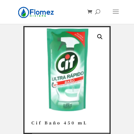
Búsqueda
de
productos
Cif Baño 450 mL