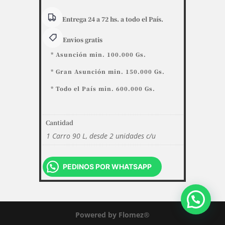
precios:
desde
Entrega 24 a 72 hs. a todo el País.
1.270.000
Envios gratis
hasta
1.370.000
* Asunción min. 100.000 Gs.
* Gran Asunción min. 150.000 Gs.
* Todo el País min. 600.000 Gs.
Cantidad
1 Carro 90 L, desde 2 unidades c/u
PEDINOS POR WHATSAPP
Powered by Flomez®