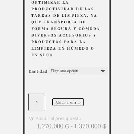
OPTIMIZAR LA
PRODUCTIVIDAD DE LAS
TAREAS DE LIMPIEZA, YA
QUE TRANSPORTA DE
FORMA SEGURA Y CÓMODA
DIVERSOS ACCESORIOS Y
PRODUCTOS PARA LA
LIMPIEZA EN HÚMEDO O
EN SECO
Cantidad
Carro
Añadir al carrito
Funcional
Básico
90L
Añadir al presupuesto
Rango
cantidad
1.270.000
₲
-
1.370.000
₲
de