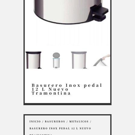
Basurero Inox pedal
12 L Nuevo
Tramontina
INICIO
/
BASUREROS
/
METALICOS
/
BASURERO INOX PEDAL 12 L NUEVO