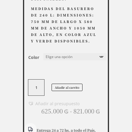
MEDIDAS DEL BASURERO
DE 240 L: DIMENSIONES:
750 MM DE LARGO X 580
MM DE ANCHO Y 1050 MM
DE ALTO, EN COLOR AZUL
Y VERDE DISPONIBLES.
Color
Basurero
Añadir al carrito
/
Contenedor
120
Añadir al presupuesto
Rango
L
625.000
₲
-
821.000
₲
de
o
precios:
240
desde
L
Entrega 24 a 72 hs. a todo el País.