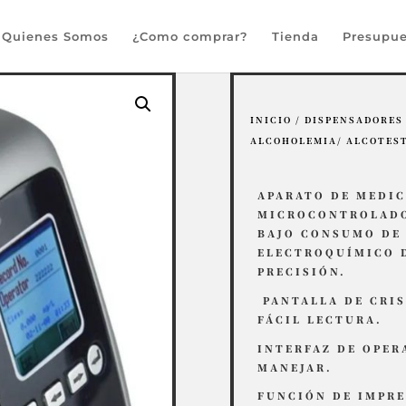
Búsqueda
de
Quienes Somos
¿Como comprar?
Tienda
Presupue
productos
INICIO
/
DISPENSADORES
ALCOHOLEMIA/ ALCOTEST
APARATO DE MEDI
MICROCONTROLADO
BAJO CONSUMO DE 
ELECTROQUÍMICO D
PRECISIÓN.
PANTALLA DE CRIS
FÁCIL LECTURA.
INTERFAZ DE OPER
MANEJAR.
FUNCIÓN DE IMPR