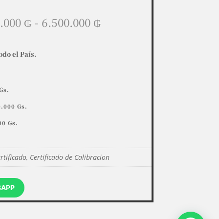
Rango
0.000
₲
-
6.500.000
₲
de
precios:
desde
odo el País.
5.670.000 ₲
hasta
6.500.000 ₲
Gs.
.000 Gs.
00 Gs.
rtificado, Certificado de Calibracion
SAPP