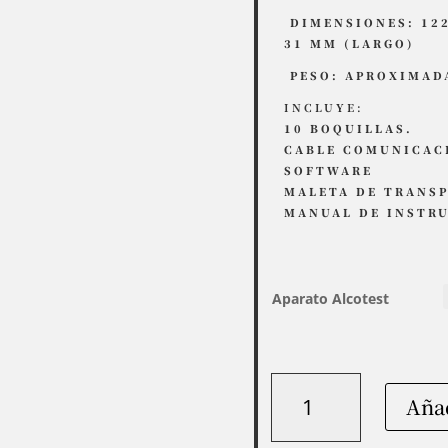
DIMENSIONES: 122
31 MM (LARGO)
PESO: APROXIMADA
INCLUYE:
10 BOQUILLAS.
CABLE COMUNICAC
SOFTWARE
MALETA DE TRANS
MANUAL DE INSTR
Aparato Alcotest
Aparato
Añad
Alcoholemia/
Alcotest