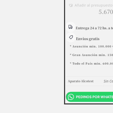
Gray
Añadir al presupuesto
Pro
5.67
con
USB.
cantidad
Entrega 24 a 72 hs. a t
Envios gratis
* Asunción min. 100.000 
* Gran Asunción min. 150
* Todo el País min. 600.0
Aparato Alcotest
Sin Ce
PEDINOS POR WHAT